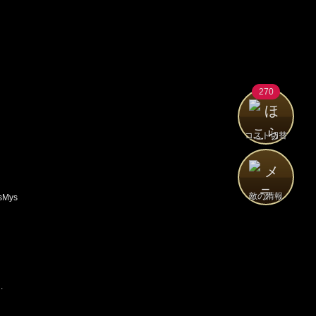
270
コスト切替
敵の情報
sMys
.