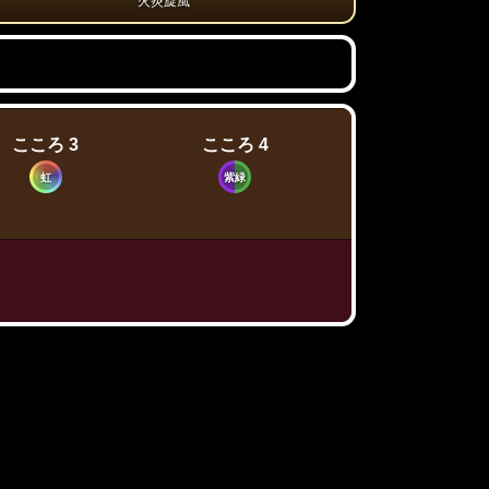
火炎旋風
こころ 3
こころ 4
虹
紫緑