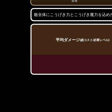
賢者
敵全体にこうげき力とこうげき魔力を込めた
平均ダメージ
(総コスト/必要レベル)