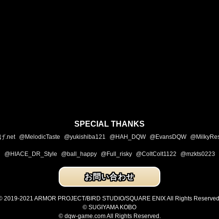
SPECIAL THANKS
.net
@MelodicTaste
@yukishiba121
@HAH_DQW
@EvansDQW
@MilkyRe
@HIACE_DR_Style
@ball_happy
@Full_risky
@ColtColt1122
@mzkts0223
お問い合わせ
© 2019-2021 ARMOR PROJECT/BIRD STUDIO/SQUARE ENIX All Rights Reserved
© SUGIYAMA KOBO
© dqw-game.com All Rights Reserved.