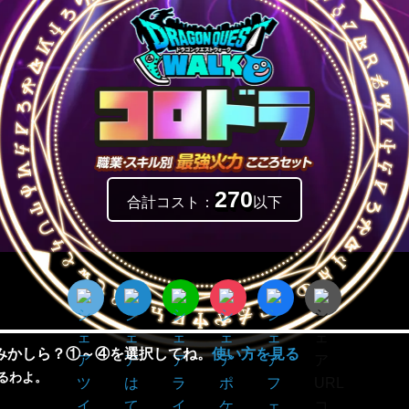
270
合計コスト：
以下
みかしら？①～④を選択してね。
使い方を見る
るわよ。