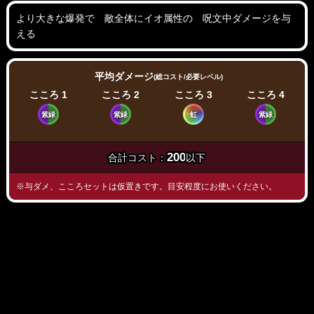
より大きな爆発で 敵全体にイオ属性の 呪文中ダメージを与
える
平均ダメージ
(総コスト/必要レベル)
こころ 1
こころ 2
こころ 3
こころ 4
紫緑
紫緑
虹
紫緑
200
合計コスト：
以下
※与ダメ、こころセットは仮置きです。目安程度にお使いください。