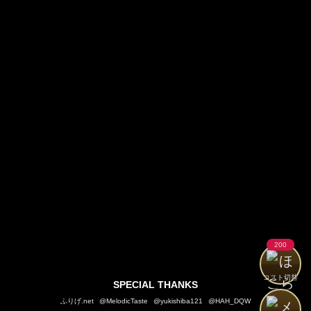
200
コスト切替
SPECIAL THANKS
ふりげ.net
@MelodicTaste
@yukishiba121
@HAH_DQW