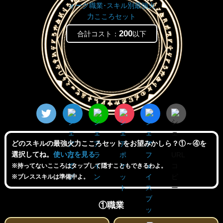
200
合計コスト：
以下
どのスキルの最強火力こころセットをお望みかしら？①～④を
選択してね。
使い方を見る
※持ってないこころはタップして隠すこともできるわよ。
※ブレススキルは準備中よ。
①職業