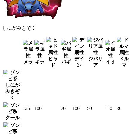
しにがみきぞく
ヒャ
デイ
ジバリ
ドル
メラ
ギラ
バギ
イオ
ド
ン
ア
マ
しにが
みきぞ
く
125
100
70
100
50
150
30
グール