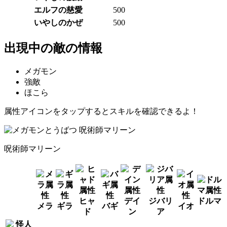
エルフの慈愛
500
いやしのかぜ
500
出現中の敵の情報
メガモン
強敵
ほこら
属性アイコンをタップするとスキルを確認できるよ！
呪術師マリーン
ヒャ
デイ
ジバリ
ドルマ
メラ
ギラ
バギ
イオ
ド
ン
ア