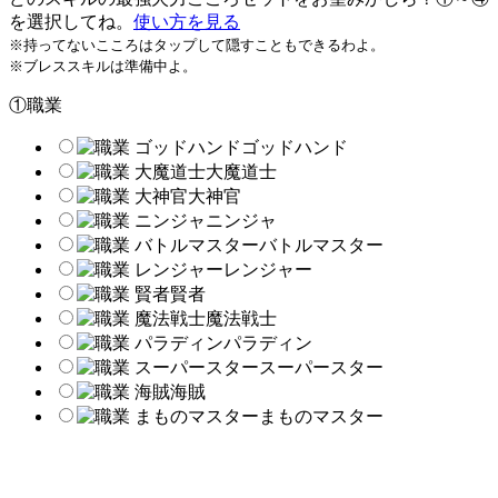
を選択してね。
使い方を見る
※持ってないこころはタップして隠すこともできるわよ。
※ブレススキルは準備中よ。
①職業
ゴッドハンド
大魔道士
大神官
ニンジャ
バトルマスター
レンジャー
賢者
魔法戦士
パラディン
スーパースター
海賊
まものマスター