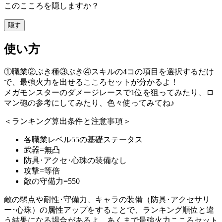
このこころを隠しますか？
隠す
使い方
①職業②ぶき種③ぶき④スキルの4コの項目を選択するだけ
で、最強火力を出せるこころセットが分かるよ！
メガモンスターのダメージレースで1位を狙ってみたり、ロ
マン砲の参考にしてみたり、色々使ってみてね♪
＜ランキング算出条件と注意事項＞
各職業レベル55の基礎ステータス
武器=無凸
防具･アクセ･心珠の装備なし
攻撃=等倍
敵の守備力=550
敵の弱点や耐性･守備力、キャラの装備（防具･アクセサリ
ー･心珠）の属性アップをすることで、ランキング順位と違
う結果になる場合があるよ。あくまで最強火力こころセット