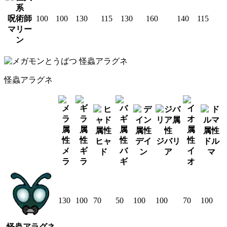
呪術師
100
100
130
115
130
160
140
115
マリー
ン
怪蟲アラグネ
ヒャ
デイ
ジバリ
ドル
メ
ギ
バ
イ
ド
ン
ア
マ
ラ
ラ
ギ
オ
130
100
70
50
100
100
70
100
怪蟲アラグネ