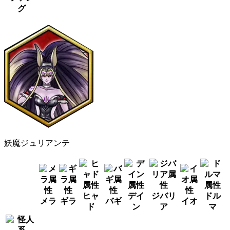
グ
妖魔ジュリアンテ
ヒャ
デイ
ジバリ
ドル
メラ
ギラ
バギ
イオ
ド
ン
ア
マ