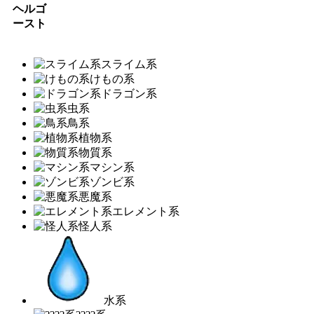
ヘルゴ
ースト
スライム系
けもの系
ドラゴン系
虫系
鳥系
植物系
物質系
マシン系
ゾンビ系
悪魔系
エレメント系
怪人系
水系