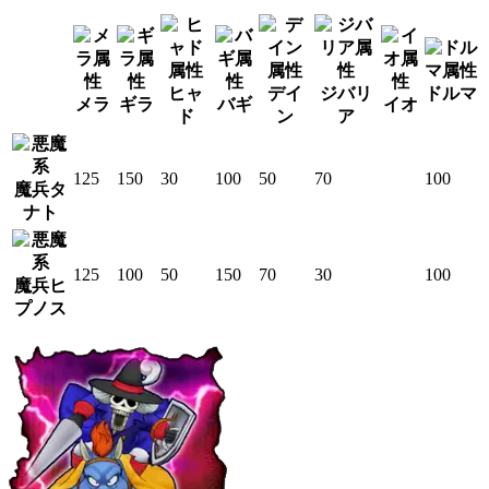
ヒャ
デイ
ジバリ
ドルマ
メラ
ギラ
バギ
イオ
ド
ン
ア
125
150
30
100
50
70
100
魔兵タ
ナト
125
100
50
150
70
30
100
魔兵ヒ
プノス