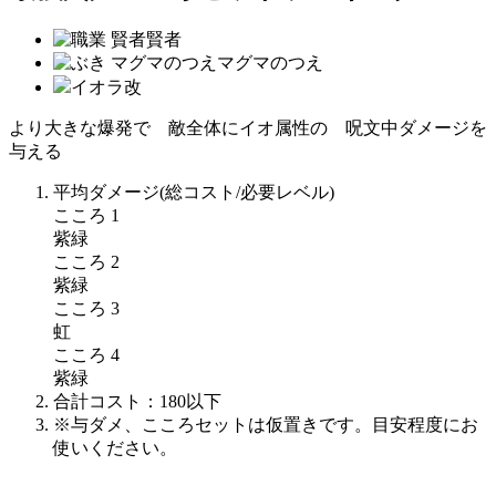
賢者
マグマのつえ
イオラ改
より大きな爆発で 敵全体にイオ属性の 呪文中ダメージを
与える
平均ダメージ
(総コスト/必要レベル)
こころ 1
紫緑
こころ 2
紫緑
こころ 3
虹
こころ 4
紫緑
合計コスト：
180
以下
※与ダメ、こころセットは仮置きです。目安程度にお
使いください。