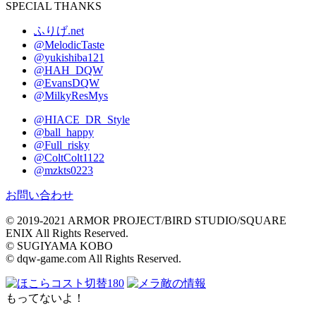
SPECIAL THANKS
ふりげ.net
@MelodicTaste
@yukishiba121
@HAH_DQW
@EvansDQW
@MilkyResMys
@HIACE_DR_Style
@ball_happy
@Full_risky
@ColtColt1122
@mzkts0223
お問い合わせ
© 2019-2021 ARMOR PROJECT/BIRD STUDIO/SQUARE
ENIX All Rights Reserved.
© SUGIYAMA KOBO
© dqw-game.com All Rights Reserved.
コスト切替
180
敵の情報
もってないよ！