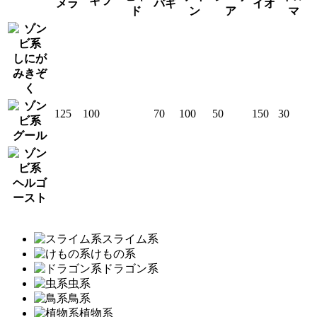
ギラ
メラ
バギ
イオ
ド
ン
ア
マ
しにが
みきぞ
く
125
100
70
100
50
150
30
グール
ヘルゴ
ースト
スライム系
けもの系
ドラゴン系
虫系
鳥系
植物系