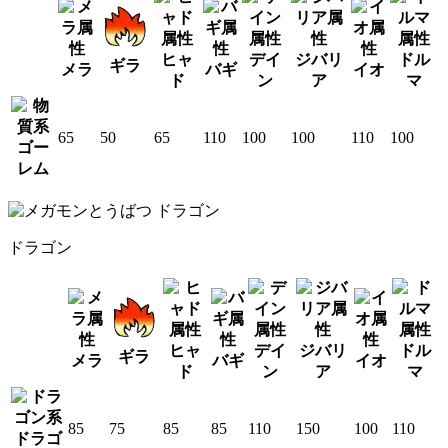
ヒャ
デイ
ジバリ
ドル
ギラ
メラ
バギ
イオ
ド
ン
ア
マ
65
50
65
110
100
100
110
100
ゴー
レム
ドラゴン
ヒャ
デイ
ジバリ
ドル
ギラ
メラ
バギ
イオ
ド
ン
ア
マ
85
75
85
85
110
150
100
110
ドラゴ