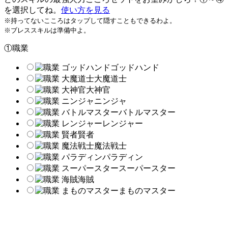
を選択してね。
使い方を見る
※持ってないこころはタップして隠すこともできるわよ。
※ブレススキルは準備中よ。
①職業
ゴッドハンド
大魔道士
大神官
ニンジャ
バトルマスター
レンジャー
賢者
魔法戦士
パラディン
スーパースター
海賊
まものマスター