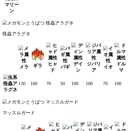
マリー
ン
怪蟲アラグネ
ヒャ
デイ
ジバリ
ドル
ギラ
メラ
バギ
イオ
ド
ン
ア
マ
怪蟲ア
130
100
70
50
100
100
70
100
ラグネ
マッスルガード