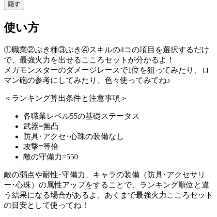
隠す
使い方
①職業②ぶき種③ぶき④スキルの4コの項目を選択するだけ
で、最強火力を出せるこころセットが分かるよ！
メガモンスターのダメージレースで1位を狙ってみたり、ロ
マン砲の参考にしてみたり、色々使ってみてね♪
＜ランキング算出条件と注意事項＞
各職業レベル55の基礎ステータス
武器=無凸
防具･アクセ･心珠の装備なし
攻撃=等倍
敵の守備力=550
敵の弱点や耐性･守備力、キャラの装備（防具･アクセサリ
ー･心珠）の属性アップをすることで、ランキング順位と違
う結果になる場合があるよ。あくまで最強火力こころセット
の目安として使ってね！