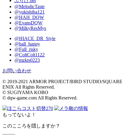
ふりげ.net
@MelodicTaste
@yukishiba121
@HAH_DQW
@EvansDQW
@MilkyResMys
@HIACE_DR_Style
@ball_happy
@Full_risky
@ColtColt1122
@mzkts0223
お問い合わせ
© 2019-2021 ARMOR PROJECT/BIRD STUDIO/SQUARE
ENIX All Rights Reserved.
© SUGIYAMA KOBO
© dqw-game.com All Rights Reserved.
コスト切替
270
敵の情報
もってないよ！
このこころを隠しますか？