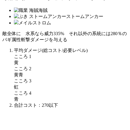
海賊
ストームアンカー
メイルストロム
敵全体に 水系なら威力335% それ以外の系統には280％の
バギ属性斬撃ダメージを与える
平均ダメージ
(総コスト/必要レベル)
こころ 1
黄
こころ 2
黄青
こころ 3
虹
こころ 4
青
合計コスト：
270
以下