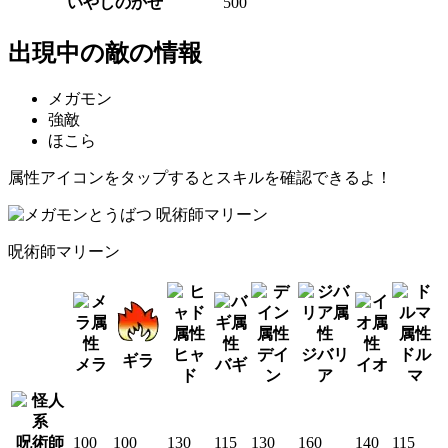
いやしのかぜ
500
出現中の敵の情報
メガモン
強敵
ほこら
属性アイコンをタップするとスキルを確認できるよ！
呪術師マリーン
ヒャ
デイ
ジバリ
ドル
ギラ
メラ
バギ
イオ
ド
ン
ア
マ
呪術師
100
100
130
115
130
160
140
115