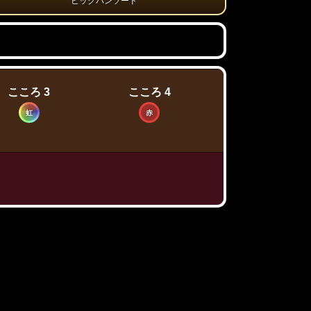
ビッグバンソード
こころ 3
こころ 4
虹
赤