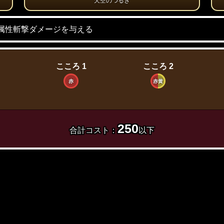
天空のつるぎ
ラ属性斬撃ダメージを与える
こころ 1
こころ 2
赤
赤黄
250
合計コスト：
以下