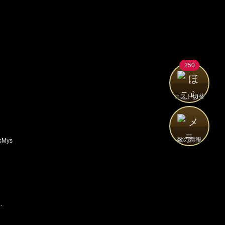
250
コスト切替
敵の情報
sMys
.