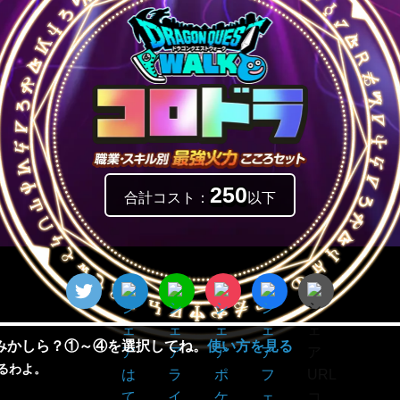
250
合計コスト：
以下
みかしら？①～④を選択してね。
使い方を見る
るわよ。