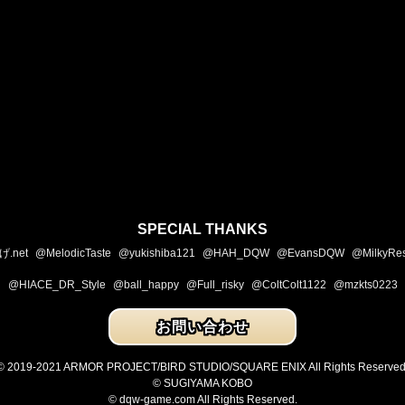
SPECIAL THANKS
.net
@MelodicTaste
@yukishiba121
@HAH_DQW
@EvansDQW
@MilkyRe
@HIACE_DR_Style
@ball_happy
@Full_risky
@ColtColt1122
@mzkts0223
お問い合わせ
© 2019-2021 ARMOR PROJECT/BIRD STUDIO/SQUARE ENIX All Rights Reserved
© SUGIYAMA KOBO
© dqw-game.com All Rights Reserved.