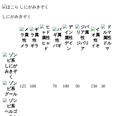
しにがみきぞく
ヒャ
デイ
ジバリ
ドル
メラ
ギラ
バギ
イオ
ド
ン
ア
マ
しにが
みきぞ
く
125
100
70
100
50
150
30
グール
ヘルゴ