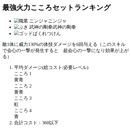
最強火力こころセットランキング
ニンジャ
武神の剛拳
ゴッドばくれつけん
敵1体に威力130%の体技ダメージを6回与える（このスキル
で会心の一撃が発生すると 超会心の一撃になり効果が上が
る）
平均ダメージ
(総コスト/必要レベル)
こころ 1
黄青
こころ 2
黄青
こころ 3
虹
こころ 4
青
合計コスト：
360
以下