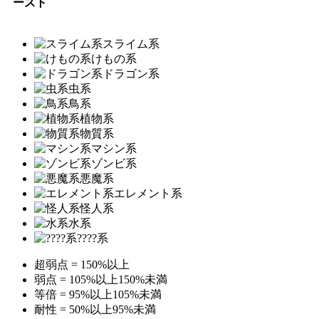
ースト
スライム系
けもの系
ドラゴン系
虫系
鳥系
植物系
物質系
マシン系
ゾンビ系
悪魔系
エレメント系
怪人系
水系
????系
超弱点 = 150%以上
弱点 = 105%以上150%未満
等倍 = 95%以上105%未満
耐性 = 50%以上95%未満