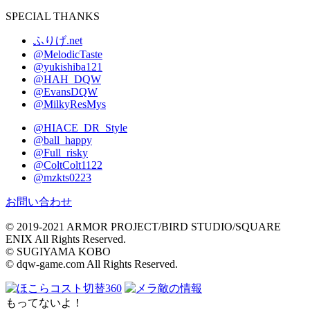
SPECIAL THANKS
ふりげ.net
@MelodicTaste
@yukishiba121
@HAH_DQW
@EvansDQW
@MilkyResMys
@HIACE_DR_Style
@ball_happy
@Full_risky
@ColtColt1122
@mzkts0223
お問い合わせ
© 2019-2021 ARMOR PROJECT/BIRD STUDIO/SQUARE
ENIX All Rights Reserved.
© SUGIYAMA KOBO
© dqw-game.com All Rights Reserved.
コスト切替
360
敵の情報
もってないよ！