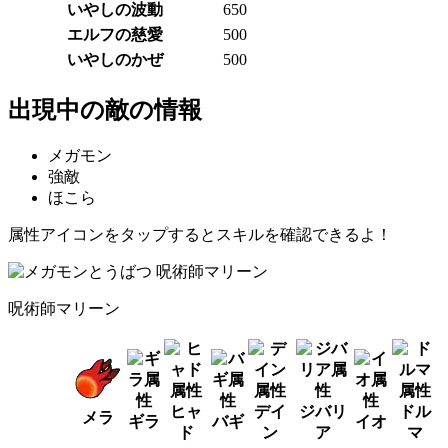
いやしの波動
650
エルフの慈愛
500
いやしのかぜ
500
出現中の敵の情報
メガモン
強敵
ほこら
属性アイコンをタップするとスキルを確認できるよ！
呪術師マリーン
ヒャ
デイ
ジバリ
ドル
メラ
ギラ
バギ
イオ
ド
ン
ア
マ