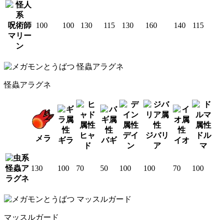
呪術師
100
100
130
115
130
160
140
115
マリー
ン
怪蟲アラグネ
ヒャ
デイ
ジバリ
ドル
メラ
ギラ
バギ
イオ
ド
ン
ア
マ
怪蟲ア
130
100
70
50
100
100
70
100
ラグネ
マッスルガード