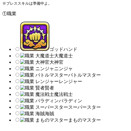
※ブレススキルは準備中よ。
①職業
ゴッドハンド
大魔道士
大神官
ニンジャ
バトルマスター
レンジャー
賢者
魔法戦士
パラディン
スーパースター
海賊
まものマスター