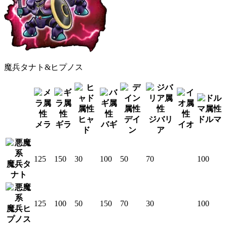
魔兵タナト&ヒプノス
ヒャ
デイ
ジバリ
ドルマ
メラ
ギラ
バギ
イオ
ド
ン
ア
125
150
30
100
50
70
100
魔兵タ
ナト
125
100
50
150
70
30
100
魔兵ヒ
プノス