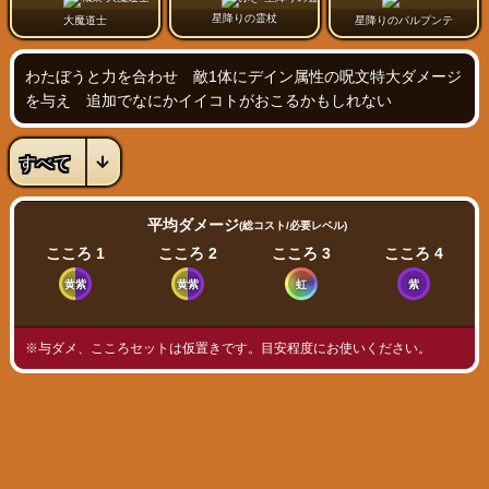
星降りの霊杖
大魔道士
星降りのパルプンテ
わたぼうと力を合わせ 敵1体にデイン属性の呪文特大ダメージ
を与え 追加でなにかイイコトがおこるかもしれない
平均ダメージ
(総コスト/必要レベル)
こころ 1
こころ 2
こころ 3
こころ 4
黄紫
黄紫
虹
紫
※与ダメ、こころセットは仮置きです。目安程度にお使いください。